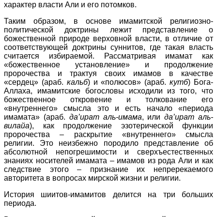
характер власти Али и его потомков.
Таким образом, в основе имамитской религиозно-
политической доктрины лежит представление о
божественной природе верховной власти, в отличие от
соответствующей доктрины суннитов, где такая власть
считается избираемой. Рассматривая имамат как
«божественное установление» и продолжение
пророчества и трактуя своих имамов в качестве
«сердец» (араб.
кальб
) и «полюсов» (араб.
кутб
) Бога-
Аллаха, имамитские богословы исходили из того, что
божественное откровение и толкование его
«внутреннего» смысла это и есть начало «периода
имамата» (араб.
да’ират аль-имама
, или
да’ират аль-
вилайа
), как продолжение эзотерической функции
пророчества – раскрытие «внутреннего» смысла
религии. Это неизбежно породило представление об
абсолютной непогрешимости и сверхъестественных
знаниях носителей имамата – имамов из рода Али и как
следствие этого – признание их непререкаемого
авторитета в вопросах мирской жизни и религии.
История шиитов-имамитов делится на три больших
периода.