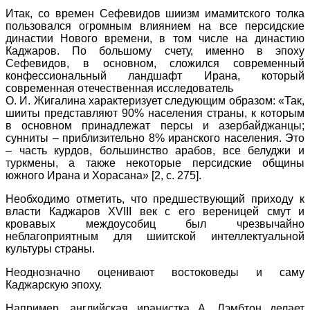
Итак, со времен Сефевидов шиизм имамитского толка
пользовался огромным влиянием на все персидские
династии Нового времени, в том числе на династию
Каджаров. По большому счету, именно в эпоху
Сефевидов, в основном, сложился современный
конфессиональный ландшафт Ирана, который
современная отечественная исследователь
О. И. Жигалина характеризует следующим образом: «Так,
шииты представляют 90% населения страны, к которым
в основном принадлежат персы и азербайджанцы;
сунниты – приблизительно 8% иранского населения. Это
– часть курдов, большинство арабов, все белуджи и
туркмены, а также некоторые персидские общины
южного Ирана и Хорасана» [2, с. 275].
Необходимо отметить, что предшествующий приходу к
власти Каджаров XVIII век с его вереницей смут и
кровавых междоусобиц был чрезвычайно
неблагоприятным для шиитской интеллектуальной
культуры страны.
Неоднозначно оценивают востоковеды и саму
Каджарскую эпоху.
Например, английская иранистка А. Лэмбтон делает