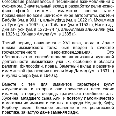
богословие развивалось в теснейшем взаимовлиянии с
суфизмом. Значительный вклад в разработку религиозно-
философской системы имамитов внесли такие
признанные во всем шиитском мире авторитеты, как Ибн
Бабуйа (ум. в 991 г.), аль-Муфид (ум. в 1022 г.), Мухаммад
ат-Туси (ум. в 1067 г.), ат-Табарси (ум. в 1153 г.), Насир ад-
дин ат-Туси (ум. в 1273–74 г.), аль-Аллама аль-Хилли (ум.
в 1326 г.), Хайдар Амули (ум. в 1385 г.).
Третий период начинается с XVI века, когда в Иране
шиизм имамитского толка был введен в качестве
государственного вероисповедования. Это
обстоятельство способствовало активизации духовной
деятельности имамитских ученых, особенно в области
религии, философии, права. Заметный вклад в развитие
имамитской философии внесли Мир Дамад (ум. в 1631 г.)
и мулла Садра (ум. в 1640 г.).
Вместе с тем для имамитов характерен культ
«мучеников», к которым они причисляют всех своих
имамов, в первую очередь трагически погибшего аль-
Хусейна, младшего сына Али, и поэтому паломничество
к могилам их имамов и святых, в города Неджеф, Куфу,
Кербелу, имеет большое значение в их религиозной
практике, зачастую даже заменяя хадж.