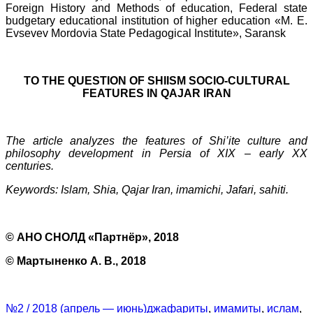
Foreign History and Methods of education, Federal state
budgetary educational institution of higher education «M. E.
Evsevev Mordovia State Pedagogical Institute», Saransk
TO THE QUESTION OF SHIISM SOCIO-CULTURAL
FEATURES
IN QAJAR IRAN
The article analyzes the features of Shi’ite culture and
philosophy development in Persia of XIX – early XX
centuries.
Keywords: Islam, Shia, Qajar Iran, imamichi, Jafari, sahiti.
© АНО СНОЛД «Партнёр», 2018
© Мартыненко А. В., 2018
№2 / 2018 (апрель — июнь)
джафариты
,
имамиты
,
ислам
,