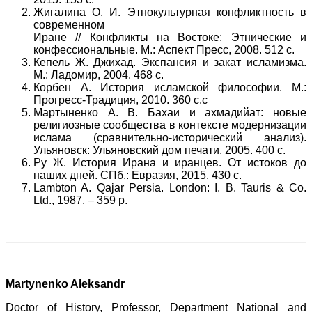
Жигалина О. И. Этнокультурная конфликтность в
современном
Иране // Конфликты на Востоке: Этнические и
конфессиональные. М.: Аспект Пресс, 2008. 512 с.
Кепель Ж. Джихад. Экспансия и закат исламизма.
М.: Ладомир, 2004. 468 с.
Корбен А. История исламской философии. М.:
Прогресс-Традиция, 2010. 360 с.с
Мартыненко А. В. Бахаи и ахмадийат: новые
религиозные сообщества в контексте модернизации
ислама (сравнительно-исторический анализ).
Ульяновск: Ульяновский дом печати, 2005. 400 с.
Ру Ж. История Ирана и иранцев. От истоков до
наших дней. СПб.: Евразия, 2015. 430 с.
Lambton A. Qajar Persia. London: I. B. Tauris & Co.
Ltd., 1987. – 359 p.
Martynenko Aleksandr
Doctor of History, Professor, Department National and