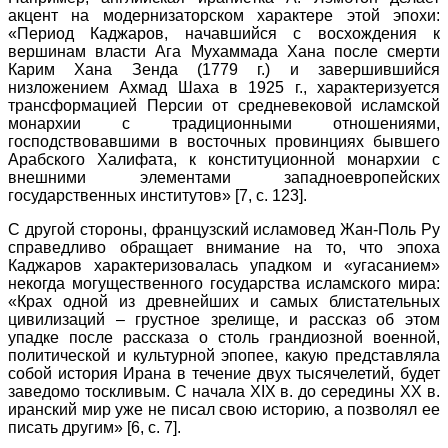
акцент на модернизаторском характере этой эпохи:
«Период Каджаров, начавшийся с восхождения к
вершинам власти Ага Мухаммада Хана после смерти
Карим Хана Зенда (1779 г.) и завершившийся
низложением Ахмад Шаха в 1925 г., характеризуется
трансформацией Персии от средневековой исламской
монархии с традиционными отношениями,
господствовавшими в восточных провинциях бывшего
Арабского Халифата, к конституционной монархии с
внешними элементами западноевропейских
государственных институтов» [7, с. 123].
С другой стороны, французский исламовед Жан-Поль Ру
справедливо обращает внимание на то, что эпоха
Каджаров характеризовалась упадком и «угасанием»
некогда могущественного государства исламского мира:
«Крах одной из древнейших и самых блистательных
цивилизаций – грустное зрелище, и рассказ об этом
упадке после рассказа о столь грандиозной военной,
политической и культурной эпопее, какую представляла
собой история Ирана в течение двух тысячелетий, будет
заведомо тоскливым. С начала XIX в. до середины ХХ в.
иранский мир уже не писал свою историю, а позволял ее
писать другим» [6, с. 7].