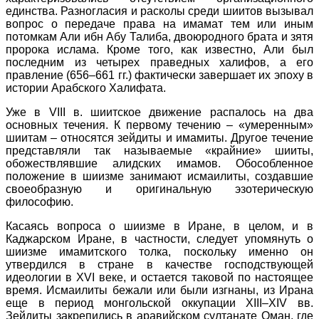
единства. Разногласия и расколы среди шиитов вызывал
вопрос о передаче права на имамат тем или иным
потомкам Али ибн Абу Талиба, двоюродного брата и зятя
пророка ислама. Кроме того, как известно, Али был
последним из четырех праведных халифов, а его
правление (656–661 гг.) фактически завершает их эпоху в
истории Арабского Халифата.
Уже в VIII в. шиитское движение распалось на два
основных течения. К первому течению – «умеренным»
шиитам – относятся зейдиты и имамиты. Другое течение
представляли так называемые «крайние» шииты,
обожествлявшие алидских имамов. Обособленное
положение в шиизме занимают исмаилиты, создавшие
своеобразную и оригинальную эзотерическую
философию.
Касаясь вопроса о шиизме в Иране, в целом, и в
Каджарском Иране, в частности, следует упомянуть о
шиизме имамитского толка, поскольку именно он
утвердился в стране в качестве господствующей
идеологии в XVI веке, и остается таковой по настоящее
время. Исмаилиты бежали или были изгнаны, из Ирана
еще в период монгольской оккупации XIII–XIV вв.
Зейдиты закрепились в аравийском султанате Оман, где