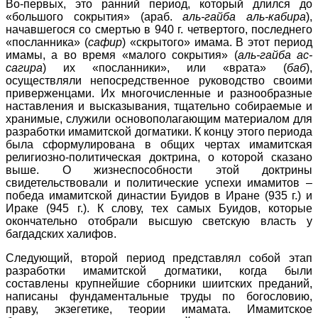
Во-первых, это ранний период, который длился до
«большого сокрытия» (араб.
аль-гайба аль-кабира
),
начавшегося со смертью в 940 г. четвертого, последнего
«посланника» (
сафир
) «скрытого» имама. В этот период
имамы, а во время «малого сокрытия» (
аль-гайба ас-
сагира
) их «посланники», или «врата» (
баб
),
осуществляли непосредственное руководство своими
приверженцами. Их многочисленные и разнообразные
наставления и высказывания, тщательно собираемые и
хранимые, служили основополагающим материалом для
разработки имамитской догматики. К концу этого периода
была сформулирована в общих чертах имамитская
религиозно-политическая доктрина, о которой сказано
выше. О жизнеспособности этой доктрины
свидетельствовали и политические успехи имамитов –
победа имамитской династии Буидов в Иране (935 г.) и
Ираке (945 г.). К слову, тех самых Буидов, которые
окончательно отобрали высшую светскую власть у
багдадских халифов.
Следующий, второй период представлял собой этап
разработки имамитской догматики, когда были
составлены крупнейшие сборники шиитских преданий,
написаны фундаментальные труды по богословию,
праву, экзегетике, теории имамата. Имамитское