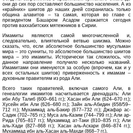
они до сих пор составляют большинство населения. А из
«крайних» шиитов до наших дней сохранилась только
община алавитов – та самая, которая во главе с
президентом Башаром Асадом сражается сегодня
против ваххабитских мятежников в Сирии.
Имамиты являются самой многочисленной и,
следовательно, влиятельной ветвью шиизма. Можно
сказать, что, если абсолютное большинство мусульман
мира – это сунниты, то абсолютное большинство шиитов
мира – это имамиты. Исторически так сложилось, что
данное направление получило несколько названий.
Имамитами они именуются за особую (впрочем, как и у
всех остальных шиитов) приверженность к имамам –
духовным правителям из рода Али.
Всего таких правителей, включая самого Али, в
генеалогии имамитов насчитывается двенадцать: Али
ибн Абу Талиб (600–661 гг.); Хасан ибн Али (624–670 гг.);
Хусейн ибн Али (626–680 гг.); Зайн аль-Абидин (658/59–
712 гг.); Мухаммад аль-Бакир (677–732 гг.); Джафар ас-
Садик (702–765 гг.); Муса аль-Казим (744–799 гг.); Али ар-
Рида (765–817 гг.); Мухаммад ат-Таки (810–835 гг.); Али
аль-Хади (827–868 гг.); Хасан аль-Аскари (846–874 гг.);
Мухаммад ибн аль-Хасан аль-Махди (868–? гг.).