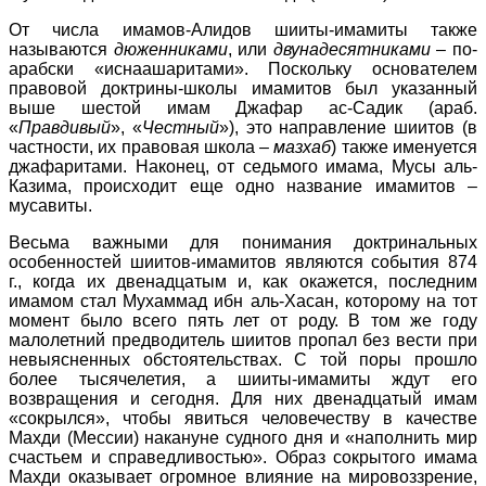
От числа имамов-Алидов шииты-имамиты также
называются
дюженниками
, или
двунадесятниками
– по-
арабски «иснаашаритами». Поскольку основателем
правовой доктрины-школы имамитов был указанный
выше шестой имам Джафар ас-Садик (араб.
«
Правдивый
», «
Честный
»), это направление шиитов (в
частности, их правовая школа –
мазхаб
) также именуется
джафаритами. Наконец, от седьмого имама, Мусы аль-
Казима, происходит еще одно название имамитов –
мусавиты.
Весьма важными для понимания доктринальных
особенностей шиитов-имамитов являются события 874
г., когда их двенадцатым и, как окажется, последним
имамом стал Мухаммад ибн аль-Хасан, которому на тот
момент было всего пять лет от роду. В том же году
малолетний предводитель шиитов пропал без вести при
невыясненных обстоятельствах. С той поры прошло
более тысячелетия, а шииты-имамиты ждут его
возвращения и сегодня. Для них двенадцатый имам
«сокрылся», чтобы явиться человечеству в качестве
Махди (Мессии) накануне судного дня и «наполнить мир
счастьем и справедливостью». Образ сокрытого имама
Махди оказывает огромное влияние на мировоззрение,