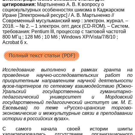
цитирования:
Мартыненко А. В. К вопросу о
социокультурных особенностях шиизма в Каджарском
Иране [Электронный ресурс] / А. В. Мартыненко //
Современный мусульманский мир : электрон. журнал. –
2018. – № 2. – 1 электрон. опт. диск (CD-ROM). – Систем.
требования: Pentium III, процессор с тактовой частотой
800 МГц ; 128 Мб ; 10 Мб ; Windows XP/Vista/7/8/10 ;
Acrobat 6 х.
Исследование выполнено в рамках гранта на
проведение научно-исследовательских работ по
приоритетным направлениям научной деятельности
вузов-партнеров по сетевому взаимодействию (Южно-
Уральский государственный гуманитарно-
педагогический университет и Мордовский
государственный педагогический институт им. М. Е.
Евсевьева) по теме «Русско-иранские торгово-
экономические и межкультурные связи в преподавании
истории в российских вузах».
С самого начала своей истории шииты
характеризовались отсутствием организационного