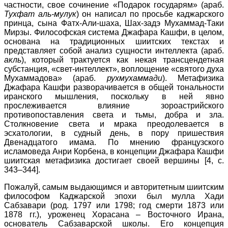
частности, свое сочинение «Подарок государям» (араб.
Тухфат аль-мулук
) он написал по просьбе каджарского
принца, сына Фатх-Али-шаха, Шах-задэ Мухаммад-Таки
Мирзы. Философская система Джафара Кашфи, в целом,
основана на традиционных шиитских текстах и
представляет собой анализ сущности интеллекта (араб.
акль
), который трактуется как некая трансцендетная
субстанция, «свет-интеллект», воплощение «святого духа
Мухаммадова» (араб.
рухмухаммади
). Метафизика
Джафара Кашфи разворачивается в общей тональности
иранского мышления, поскольку в ней явно
прослеживается влияние зороастрийского
противопоставления света и тьмы, добра и зла.
Столкновение света и мрака преодолевается в
эсхатологии, в судный день, в пору пришествия
Двенадцатого имама. По мнению французского
исламоведа Анри Корбена, в концепции Джафара Кашфи
шиитская метафизика достигает своей вершины [4, c.
343–344].
Пожалуй, самым выдающимся и авторитетным шиитским
философом Каджарской эпохи был мулла Хади
Сабзавари (род. 1797 или 1798; год смерти 1873 или
1878 гг.), уроженец Хорасана – Восточного Ирана,
основатель Сабзаварской школы. Его концепция