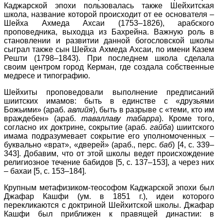
Каджарской эпохи пользовалась также Шейхитская
школа, название которой происходит от ее основателя –
Шейха Ахмеда Ахсаи (1753–1826), арабского
проповедника, выходца из Бахрейна. Важную роль в
становлении и развитии данной богословской школы
сыграл также сын Шейха Ахмеда Ахсаи, по имени Казем
Решти (1798–1843). При последнем школа сделала
своим центром город Керман, где создала собственные
медресе и типографию.
Шейхиты проповедовали выполнение предписаний
шиитских имамов: быть в единстве с «друзьями
Божьими» (араб.
авлийя
), быть в разрыве с «теми, кто им
враждебен» (араб.
таваллаву табарра
). Кроме того,
согласно их доктрине, сокрытие (араб.
гайба
) шиитского
имама подразумевает сокрытие его уполномоченных –
буквально «врат», «дверей» (араб., перс.
баб
) [4, c. 339–
343]. Добавим, что от этой школы ведет происхождение
религиозное течение бабидов [5, с. 137–153], а через них
– бахаи [5, с. 153–184].
Крупным метафизиком-теософом Каджарской эпохи был
Джафар Кашфи (ум. в 1851 г.), идеи которого
перекликаются с доктриной Шейхитской школы. Джафар
Кашфи был приближен к правящей династии: в