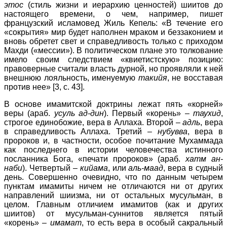
этос
(стиль жизни и иерархию ценностей) шиитов до
настоящего времени, о чем, например, пишет
французский исламовед Жиль Кепель: «В течение его
«сокрытия» мир будет наполнен мраком и беззаконием и
вновь обретет свет и справедливость только с приходом
Махди («мессии»). В политическом плане это толкование
имело своим следствием «квиетистскую» позицию:
правоверные считали власть дурной, но проявляли к ней
внешнюю лояльность, именуемую
такийя
, не восставая
против нее» [3, с. 43].
В основе имамитской доктрины лежат пять «корней»
веры (араб.
усуль ад-дин
). Первый «корень» –
таухид
,
строгое единобожие, вера в Аллаха. Второй –
адль
, вера
в справедливость Аллаха. Третий –
нубувва
, вера в
пророков и, в частности, особое почитание Мухаммада
как последнего в истории человечества истинного
посланника Бога, «печати пророков» (араб.
хатм ан-
наби
). Четвертый –
кийама
, или
аль-маад
, вера в судный
день. Совершенно очевидно, что по данным четырем
пунктам имамиты ничем не отличаются ни от других
направлений шиизма, ни от остальных мусульман, в
целом. Главным отличием имамитов (как и других
шиитов) от мусульман-суннитов является пятый
«корень» –
имамат
, то есть вера в особый сакральный