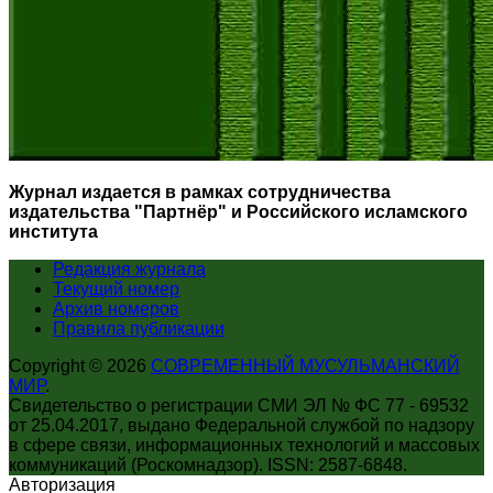
Журнал издается в рамках сотрудничества
издательства "Партнёр" и Российского исламского
института
Редакция журнала
Текущий номер
Архив номеров
Правила публикации
Copyright © 2026
СОВРЕМЕННЫЙ МУСУЛЬМАНСКИЙ
МИР
.
Свидетельство о регистрации СМИ ЭЛ № ФС 77 - 69532
от 25.04.2017, выдано Федеральной службой по надзору
в сфере связи, информационных технологий и массовых
коммуникаций (Роскомнадзор). ISSN: 2587-6848.
Авторизация