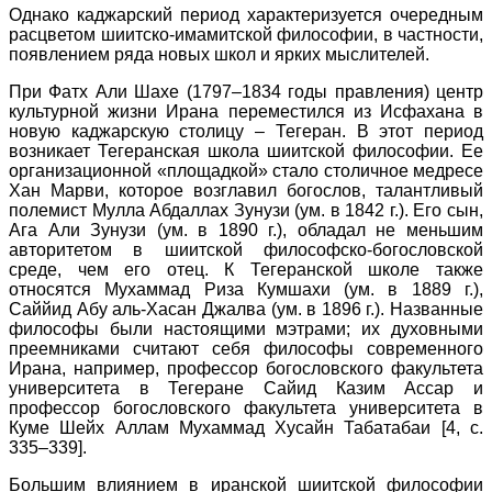
Однако каджарский период характеризуется очередным
расцветом шиитско-имамитской философии, в частности,
появлением ряда новых школ и ярких мыслителей.
При Фатх Али Шахе (1797–1834 годы правления) центр
культурной жизни Ирана переместился из Исфахана в
новую каджарскую столицу – Тегеран. В этот период
возникает Тегеранская школа шиитской философии. Ее
организационной «площадкой» стало столичное медресе
Хан Марви, которое возглавил богослов, талантливый
полемист Мулла Абдаллах Зунузи (ум. в 1842 г.). Его сын,
Ага Али Зунузи (ум. в 1890 г.), обладал не меньшим
авторитетом в шиитской философско-богословской
среде, чем его отец. К Тегеранской школе также
относятся Мухаммад Риза Кумшахи (ум. в 1889 г.),
Саййид Абу аль-Хасан Джалва (ум. в 1896 г.). Названные
философы были настоящими мэтрами; их духовными
преемниками считают себя философы современного
Ирана, например, профессор богословского факультета
университета в Тегеране Сайид Казим Ассар и
профессор богословского факультета университета в
Куме Шейх Аллам Мухаммад Хусайн Табатабаи [4, c.
335–339].
Большим влиянием в иранской шиитской философии