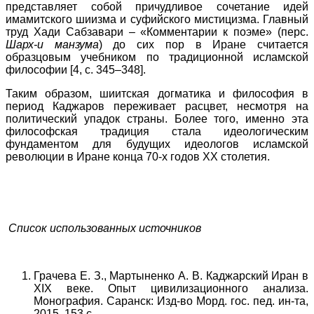
представляет собой причудливое сочетание идей
имамитского шиизма и суфийского мистицизма. Главный
труд Хади Сабзавари – «Комментарии к поэме» (перс.
Шарх-и манзума
) до сих пор в Иране считается
образцовым учебником по традиционной исламской
философии [4, c. 345–348].
Таким образом, шиитская догматика и философия в
период Каджаров переживает расцвет, несмотря на
политический упадок страны. Более того, именно эта
философская традиция стала идеологическим
фундаментом для будущих идеологов исламской
революции в Иране конца 70-х годов ХХ столетия.
Список использованных источников
Грачева Е. З., Мартыненко А. В. Каджарский Иран в
XIX веке. Опыт цивилизационного анализа.
Монография. Саранск: Изд-во Морд. гос. пед. ин-та,
2015. 153 с.