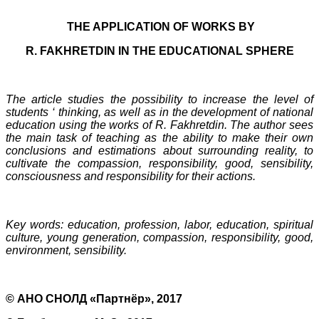
THE APPLICATION
OF
WORKS BY
R. FAKHRE
T
DIN
IN THE EDUCATIONAL SPHERE
The article studies the possibility to increase the level of
students ‘ thinking, as well as in the development of national
education using the works of R. Fakhretdin. The author sees
the main task of teaching as the ability to make their own
conclusions and estimations about surrounding reality, to
cultivate the compassion, responsibility, good, sensibility,
consciousness and responsibility for their actions.
Key words: education, profession, labor, education, spiritual
culture, young generation, compassion, responsibility, good,
environment, sensibility.
© АНО СНОЛД «Партнёр», 2017